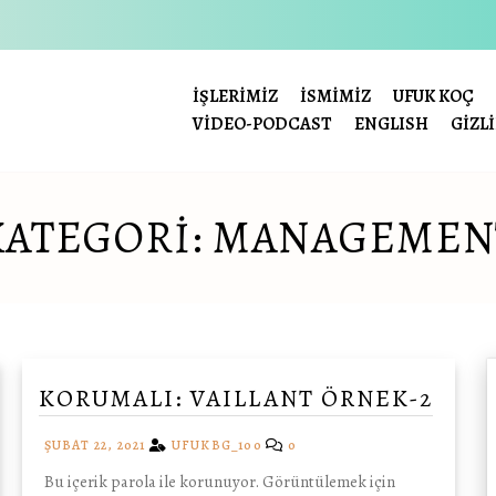
İŞLERIMIZ
İSMIMIZ
UFUK KOÇ
VİDEO-PODCAST
ENGLISH
GIZLI
KATEGORI:
MANAGEMEN
KORUMALI: VAILLANT ÖRNEK-2
ŞUBAT 22, 2021
UFUKBG_100
0
Bu içerik parola ile korunuyor. Görüntülemek için