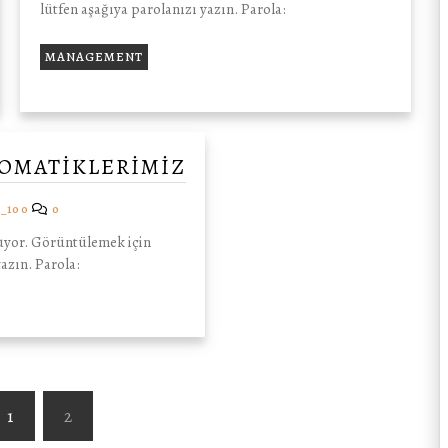
lütfen aşağıya parolanızı yazın. Parola:
MANAGEMENT
OMATIKLERIMIZ
_100
0
nuyor. Görüntülemek için
azın. Parola:
1
2