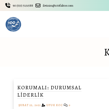
Skip
90 (533) 5131588
iletisim@100faktor.com
to
content
KORUMALI: DURUMSAL
LIDERLIK
ŞUBAT 22, 2021
UFUK KOC
0